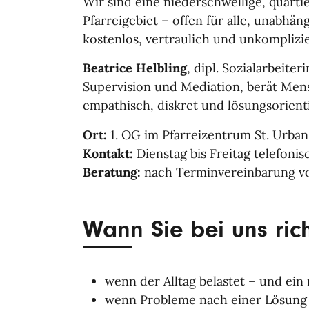
Wir sind eine niederschwellige, quart
Pfarreigebiet – offen für alle, unabhän
kostenlos, vertraulich und unkomplizie
Beatrice Helbling
, dipl. Sozialarbeit
Supervision und Mediation, berät Men
empathisch, diskret und lösungsorienti
Ort:
1. OG im Pfarreizentrum St. Urban
Kontakt:
Dienstag bis Freitag telefoni
Beratung:
nach Terminvereinbarung vo
Wann Sie bei uns rich
wenn der Alltag belastet – und ein
wenn Probleme nach einer Lösung