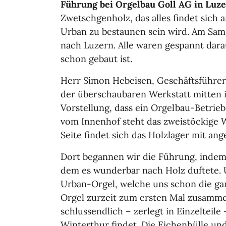
Führung bei Orgelbau Goll AG in Luz
Zwetschgenholz, das alles findet sich 
Urban zu bestaunen sein wird. Am Sams
nach Luzern. Alle waren gespannt darau
schon gebaut ist.
Herr Simon Hebeisen, Geschäftsführer
der überschaubaren Werkstatt mitten i
Vorstellung, dass ein Orgelbau-Betrieb 
vom Innenhof steht das zweistöckige 
Seite findet sich das Holzlager mit a
Dort begannen wir die Führung, indem
dem es wunderbar nach Holz duftete. U
Urban-Orgel, welche uns schon die gan
Orgel zurzeit zum ersten Mal zusammen
schlussendlich – zerlegt in Einzelteil
Winterthur findet. Die Eichenhülle und