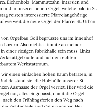
ern
. Eichenholz, Mammutzahn-Intarsien und
an und in unserer neuen Orgel, welche bald in St.
tag reisten interessierte Pfarreiangehörige
f wie weit die neue Orgel der Pfarrei St. Urban
 von Orgelbau Goll begrüsste uns im Innenhof
n Luzern. Also nichts stimmte an meiner
in einer riesigen Fabrikhalle sein muss. Links
Werkstattgebäude und auf der rechten
ngebautem Werkstattraum.
 wir einen einfachen hohen Raum betraten, in
nd da stand sie, die Holzhülle unserer St.
zen Ausmasse der Orgel verriet. Hier wird die
gebaut, alles eingepasst, damit die Orgel
e – nach den Frühlingsferien den Weg nach
 die Fichtenteile sind gut erkennbar. Herr