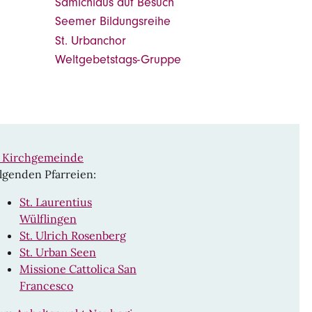
Samichlaus auf Besuch
Seemer Bildungsreihe
St. Urbanchor
Weltgebetstags-Gruppe
n Kirchgemeinde
lgenden Pfarreien:
St. Laurentius
Wülflingen
St. Ulrich Rosenberg
St. Urban Seen
Missione Cattolica San
Francesco