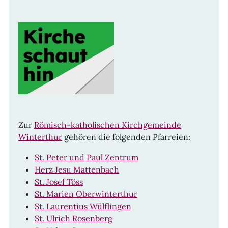
Zur
Römisch-katholischen Kirchgemeinde
Winterthur
gehören die folgenden Pfarreien:
St. Peter und Paul Zentrum
Herz Jesu Mattenbach
St. Josef Töss
St. Marien Oberwinterthur
St. Laurentius Wülflingen
St. Ulrich Rosenberg