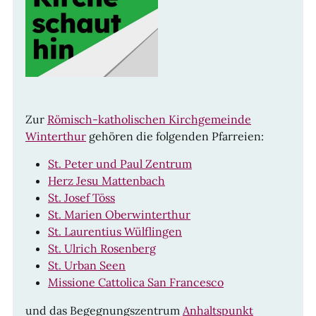
Zur
Römisch-katholischen Kirchgemeinde
Winterthur
gehören die folgenden Pfarreien:
St. Peter und Paul Zentrum
Herz Jesu Mattenbach
St. Josef Töss
St. Marien Oberwinterthur
St. Laurentius Wülflingen
St. Ulrich Rosenberg
St. Urban Seen
Missione Cattolica San Francesco
und das Begegnungszentrum
Anhaltspunkt