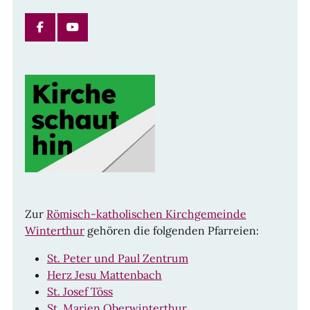
FACEBOOK
INSTAGRAM
Zur
Römisch-katholischen Kirchgemeinde
Winterthur
gehören die folgenden Pfarreien:
St. Peter und Paul Zentrum
Herz Jesu Mattenbach
St. Josef Töss
St. Marien Oberwinterthur